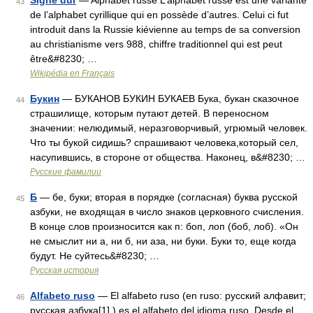
Signe dur
— Alphabet russe L’alphabet russe est une variante
43
de l’alphabet cyrillique qui en possède d’autres. Celui ci fut
introduit dans la Russie kiévienne au temps de sa conversion
au christianisme vers 988, chiffre traditionnel qui est peut
être&#8230; …
Wikipédia en Français
Букин
— БУКАНОВ БУКИН БУКАЕВ Бука, букан сказочное
44
страшилище, которым путают детей. В переносном
значении: нелюдимый, неразговорчивый, угрюмый человек.
Что ты букой сидишь? спрашивают человека,который сел,
насупившись, в стороне от общества. Наконец, в&#8230; …
Русские фамилии
Б
— бе, буки; вторая в порядке (согласная) буква русской
45
азбуки, не входящая в число знаков церковного счисления.
В конце слов произносится как п: боп, лоп (боб, лоб). «Он
не смыслит ни а, ни б, ни аза, ни буки. Буки то, еще когда
будут. Не суйтесь&#8230; …
Русская история
Alfabeto ruso
— El alfabeto ruso (en ruso: русский алфавит;
46
русская азбука[1] ) es el alfabeto del idioma ruso. Desde el