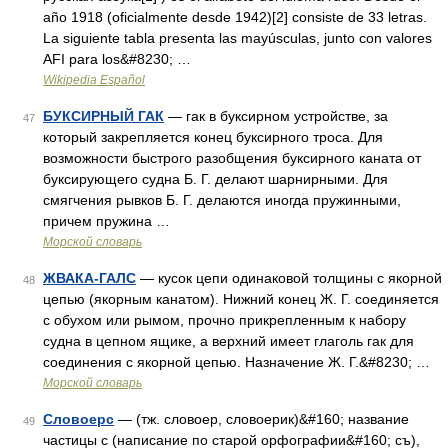
año 1918 (oficialmente desde 1942)[2] consiste de 33 letras.
La siguiente tabla presenta las mayúsculas, junto con valores
AFI para los&#8230; …
Wikipedia Español
БУКСИРНЫЙ ГАК
— гак в буксирном устройстве, за
47
который закрепляется конец буксирного троса. Для
возможности быстрого разобщения буксирного каната от
буксирующего судна Б. Г. делают шарнирными. Для
смягчения рывков Б. Г. делаются иногда пружинными,
причем пружина …
Морской словарь
ЖВАКА-ГАЛС
— кусок цепи одинаковой толщины с якорной
48
цепью (якорным канатом). Нижний конец Ж. Г. соединяется
с обухом или рымом, прочно прикрепленным к набору
судна в цепном ящике, а верхний имеет глаголь гак для
соединения с якорной цепью. Назначение Ж. Г.&#8230; …
Морской словарь
Словоерс
— (тж. словоер, словоерик)&#160; название
49
частицы с (написание по старой орфографии&#160; съ),