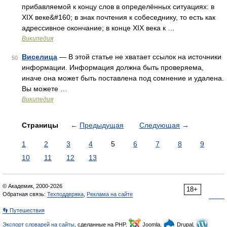
прибавляемой к концу слов в определённых ситуациях: в
XIX веке&#160; в знак почтения к собеседнику, то есть как
адрессивное окончание; в конце XIX века к …
Википедия
Виселица
— В этой статье не хватает ссылок на источники
50
информации. Информация должна быть проверяема,
иначе она может быть поставлена под сомнение и удалена.
Вы можете …
Википедия
Страницы
←
Предыдущая
Следующая
→
1
2
3
4
5
6
7
8
9
10
11
12
13
© Академик, 2000-2026
18+
Обратная связь:
Техподдержка
,
Реклама на сайте
👣 Путешествия
Экспорт словарей на сайты
, сделанные на PHP,
Joomla,
Drupal,